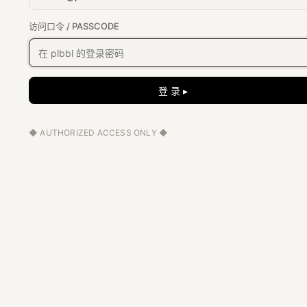
访问口令 / PASSCODE
登 录 ▸
◆ AUTHORIZED ACCESS ONLY ◆